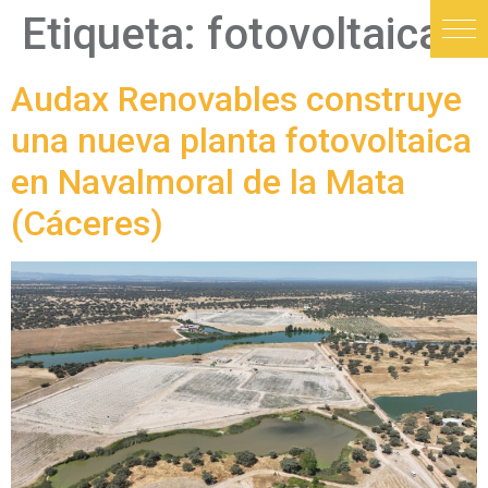
Etiqueta:
fotovoltaica
Audax Renovables construye
una nueva planta fotovoltaica
en Navalmoral de la Mata
(Cáceres)