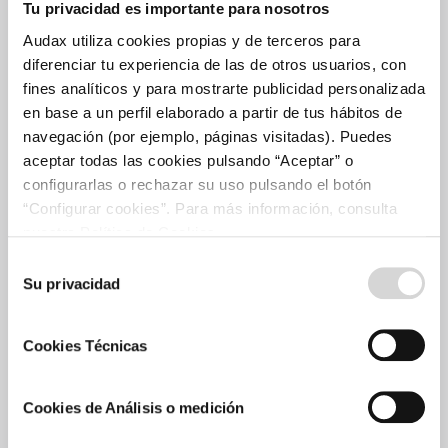
Tu privacidad es importante para nosotros
Cartera de proyectos
Audax utiliza cookies propias y de terceros para
Plan de crecimiento
diferenciar tu experiencia de las de otros usuarios, con
fines analíticos y para mostrarte publicidad personalizada
Solar
en base a un perfil elaborado a partir de tus hábitos de
Eólica
navegación (por ejemplo, páginas visitadas). Puedes
Comercialización
aceptar todas las cookies pulsando “Aceptar” o
configurarlas o rechazar su uso pulsando el botón
Accionistas e Inversores
“Configurar cookies”. Para más información, consulta
nuestra Política de Cookies.
Invierte en Audax
Selección
Información económica
Su privacidad
de
Certificación verde
consentimiento
Información bursátil
Cookies Técnicas
Comunicaciones a la CNMV
Plan estratégico
Cookies de Análisis o medición
Rincón del accionista
Asamblea de bonistas