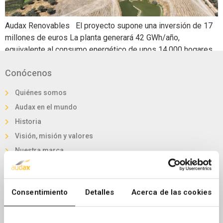
Audax Renovables El proyecto supone una inversión de 17
millones de euros La planta generará 42 GWh/año,
equivalente al consumo energético de unos 14.000 hogares
y de alrededor de 35.000 1 agosto 2025. Audax
Conócenos
Renovables, grupo energético español integrado
verticalmente que genera energía 100% renovable y
Quiénes somos
suministra electricidad y gas a clientes de […]
Audax en el mundo
Historia
Visión, misión y valores
Nuestra marca
Audax en Cifras
Invierte en Audax
Consentimiento
Detalles
Acerca de las cookies
Órganos de Gobierno
Proyectos