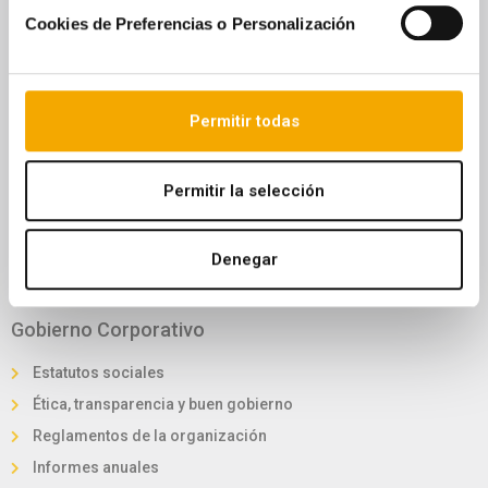
Convocatoria junta accionistas
Cookies de Preferencias o Personalización
Reglamento de la junta
Foro electrónico de accionistas
Información General
Permitir todas
Sostenibilidad
Permitir la selección
Lucha contra el cambio climático
Estrategia de sostenibilidad
Denegar
Gestión y desarrollo sostenible
Gobierno Corporativo
Estatutos sociales
Ética, transparencia y buen gobierno
Reglamentos de la organización
Informes anuales