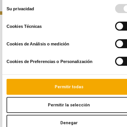
Últimas noticias
Selección
Su privacidad
de
Conócenos
consentimiento
Cookies Técnicas
Quiénes somos
Audax en el mundo
Cookies de Análisis o medición
Historia
Visión, misión y valores
Nuestra marca
Cookies de Preferencias o Personalización
Audax en Cifras
Invierte en Audax
Órganos de Gobierno
Permitir todas
Proyectos
Permitir la selección
Cartera de proyectos
Plan de crecimiento
Denegar