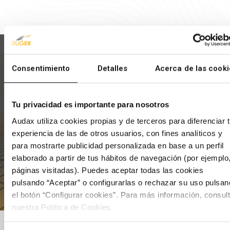
Consentimiento
Detalles
Acerca de las cooki
Para más información:
Tu privacidad es importante para nosotros
Ramon
Ginés Cañabate
g.canabate@romanrm.com
649 214 470
Audax utiliza cookies propias y de terceros para diferenciar 
experiencia de las de otros usuarios, con fines analíticos y
Patricia Gonzáles
p.gonzalez@romanrm.com
para mostrarte publicidad personalizada en base a un perfil
915 915 500
elaborado a partir de tus hábitos de navegación (por ejemplo
páginas visitadas). Puedes aceptar todas las cookies
pulsando “Aceptar” o configurarlas o rechazar su uso pulsa
el botón “Configurar cookies”. Para más información, consul
nuestra Política de Cookies.