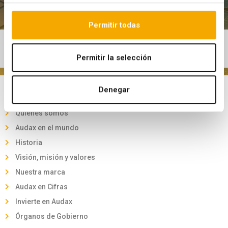
Permitir todas
Últimas noticias
Permitir la selección
Denegar
Conócenos
Quiénes somos
Audax en el mundo
Historia
Visión, misión y valores
Nuestra marca
Audax en Cifras
Invierte en Audax
Órganos de Gobierno