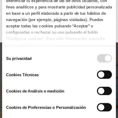
diferenciar tu experiencia de las de otros usuarios, con
clientes.
fines analíticos y para mostrarte publicidad personalizada
en base a un perfil elaborado a partir de tus hábitos de
navegación (por ejemplo, páginas visitadas). Puedes
aceptar todas las cookies pulsando “Aceptar” o
configurarlas o rechazar su uso pulsando el botón
“Configurar cookies”. Para más información, consulta
nuestra Política de Cookies.
Selección
Su privacidad
de
consentimiento
Para más información:
Cookies Técnicas
Ramon
Ginés Cañabate
g.canabate@romanrm.com
649 214 470
Cookies de Análisis o medición
Patricia Gonzáles
p.gonzalez@romanrm.com
915 915 500
Cookies de Preferencias o Personalización