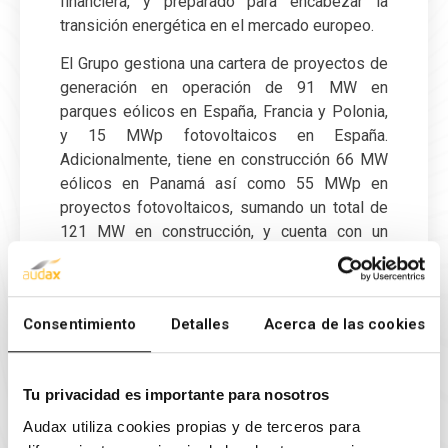
financiera, y preparado para encabezar la
transición energética en el mercado europeo.
El Grupo gestiona una cartera de proyectos de
generación en operación de 91 MW en
parques eólicos en España, Francia y Polonia,
y 15 MWp fotovoltaicos en España.
Adicionalmente, tiene en construcción 66 MW
eólicos en Panamá así como 55 MWp en
proyectos fotovoltaicos, sumando un total de
121 MW en construcción, y cuenta con un
porfolio fotovoltaico de 2.271 MWp en
distintas fases de desarrollo ubicado en
España, Portugal e Italia.
Consentimiento
Detalles
Acerca de las cookies
Audax Renovables, en su actividad de
comercialización de electricidad 100% de
origen renovable y gas, está presente en
Tu privacidad es importante para nosotros
España, Portugal, Italia, Alemania, Polonia,
Audax utiliza cookies propias y de terceros para
Holanda y Hungría, sumando más de 540 mil