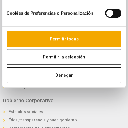
Rincón del accionista
Asamblea de bonistas
Cookies de Preferencias o Personalización
Convocatoria junta accionistas
Reglamento de la junta
Foro electrónico de accionistas
Permitir todas
Información General
Permitir la selección
Sostenibilidad
Lucha contra el cambio climático
Denegar
Estrategia de sostenibilidad
Gestión y desarrollo sostenible
Gobierno Corporativo
Estatutos sociales
Ética, transparencia y buen gobierno