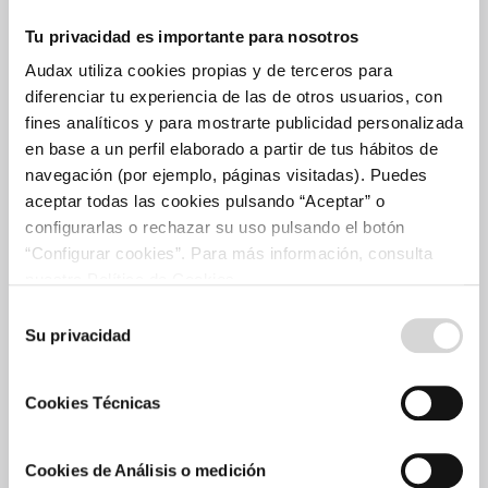
Tu privacidad es importante para nosotros
Proyectos
Audax utiliza cookies propias y de terceros para
Cartera de proyectos
diferenciar tu experiencia de las de otros usuarios, con
Plan de crecimiento
fines analíticos y para mostrarte publicidad personalizada
en base a un perfil elaborado a partir de tus hábitos de
Solar
navegación (por ejemplo, páginas visitadas). Puedes
Eólica
aceptar todas las cookies pulsando “Aceptar” o
Comercialización
configurarlas o rechazar su uso pulsando el botón
“Configurar cookies”. Para más información, consulta
Accionistas e Inversores
nuestra Política de Cookies.
Invierte en Audax
Selección
Su privacidad
de
Información económica
consentimiento
Certificación verde
Cookies Técnicas
Información bursátil
Comunicaciones a la CNMV
Plan estratégico
Cookies de Análisis o medición