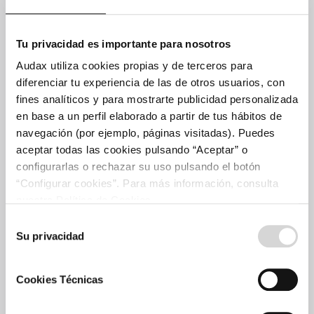
Invierte en Audax
Órganos de Gobierno
Tu privacidad es importante para nosotros
Audax utiliza cookies propias y de terceros para
Proyectos
diferenciar tu experiencia de las de otros usuarios, con
Cartera de proyectos
fines analíticos y para mostrarte publicidad personalizada
en base a un perfil elaborado a partir de tus hábitos de
Plan de crecimiento
navegación (por ejemplo, páginas visitadas). Puedes
Solar
aceptar todas las cookies pulsando “Aceptar” o
Eólica
configurarlas o rechazar su uso pulsando el botón
Comercialización
“Configurar cookies”. Para más información, consulta
nuestra Política de Cookies.
Accionistas e Inversores
Selección
Su privacidad
de
Invierte en Audax
consentimiento
Información económica
Cookies Técnicas
Certificación verde
Información bursátil