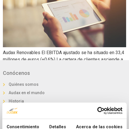
Audax Renovables El EBITDA ajustado se ha situado en 33,4
millones de euros (+0,6%) La cartera de clientes asciende a
16,9 TWh (+4,6%), impulsada por el aumento de la misma en
Conócenos
electricidad y gas, principalmente en Iberia y Países Bajos
La actividad de generación renovable mantiene una cartera
Quiénes somos
global de 1,04 GW al cierre del […]
Audax en el mundo
Historia
Visión, misión y valores
Nuestra marca
Audax en Cifras
Consentimiento
Detalles
Acerca de las cookies