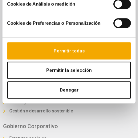
Comunicaciones a la CNMV
Cookies de Análisis o medición
Plan estratégico
Rincón del accionista
Cookies de Preferencias o Personalización
Asamblea de bonistas
Convocatoria junta accionistas
Reglamento de la junta
Permitir todas
Foro electrónico de accionistas
Información General
Permitir la selección
Sostenibilidad
Denegar
Lucha contra el cambio climático
Estrategia de sostenibilidad
Gestión y desarrollo sostenible
Gobierno Corporativo