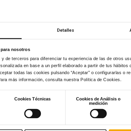
Detalles
 para nosotros
s de prensa NdP Audax Proyecto Los Arenales AUDAX RENOV
 y de terceros para diferenciar tu experiencia de las de otros usu
ciedad obtiene la autorización administrativa y de construc
sonalizada en base a un perfil elaborado a partir de tus hábitos
Renovables (ADX.MC), el grupo energético […]
ceptar todas las cookies pulsando “Aceptar” o configurarlas o r
Para más información, consulta nuestra Política de Cookies.
Accionistas e Inversores
Sostenibil
Cookies Técnicas
Cookies de Análisis o
medición
tos
Invierte en Audax
Lucha con
climático
to
Información económica
Estrategi
Certificación verde