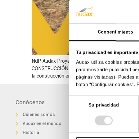
Consentimiento
Tu privacidad es importante
NdP Audax Proyecto Los Arenales Inicio Nota
Audax utiliza cookies propias
CONSTRUCCIÓN DE SU PROYECTO LOS ARENALES La so
para mostrarte publicidad per
la construcción en las próximas semanas. Audax 
páginas visitadas). Puedes a
botón “Configurar cookies”. 
Selección
Conócenos
Proyectos
Su privacidad
de
consentimiento
Quiénes somos
Cartera de proyec
Audax en el mundo
Plan de crecimien
Historia
Solar