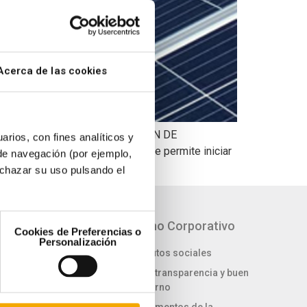
Acerca de las cookies
ABLES CONSIGUE LA AUTORIZACIÓN DE
arios, con fines analíticos y
ción de Los Arenales lo que le permite iniciar
 de navegación (por ejemplo,
echazar su uso pulsando el
idad
Gobierno Corporativo
Cookies de Preferencias o
Personalización
tra el cambio
Estatutos sociales
Ética, transparencia y buen
a de sostenibilidad
gobierno