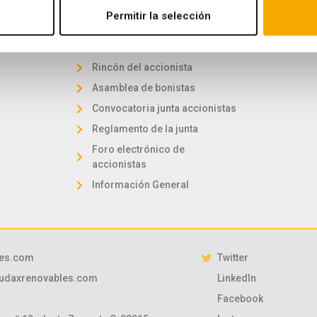
Gestión y
Información bursátil
Permitir la selección
Comunicaciones a la CNMV
Plan estratégico
Rincón del accionista
Asamblea de bonistas
Convocatoria junta accionistas
Reglamento de la junta
Foro electrónico de
accionistas
Información General
les.com
Twitter
audaxrenovables.com
LinkedIn
Facebook