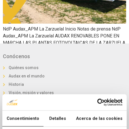
NdP Audax_APM La Zarzuelal Inicio Notas de prensa NdP
Audax_APM La Zarzuelal AUDAX RENOVABLES PONE EN
MARCHA LAS PLANTAS FOTOVOLTAICAS DE LA ZARZUELA
DE 20 MWP EN TOLEDO Siguiendo con su estrategia de
Conócenos
focalización en la actividad de generación, la compañía
iniciará, con el acta de puesta en marcha obtenida, las
Quiénes somos
operaciones de las plantas […]
Audax en el mundo
Historia
Visión, misión y valores
Nuestra marca
Audax en Cifras
Invierte en Audax
Consentimiento
Detalles
Acerca de las cookies
Órganos de Gobierno