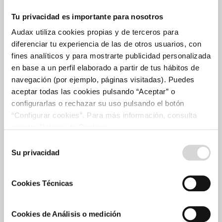
Tu privacidad es importante para nosotros
Proyectos
Audax utiliza cookies propias y de terceros para
Cartera de proyectos
diferenciar tu experiencia de las de otros usuarios, con
Plan de crecimiento
fines analíticos y para mostrarte publicidad personalizada
en base a un perfil elaborado a partir de tus hábitos de
Solar
navegación (por ejemplo, páginas visitadas). Puedes
Eólica
aceptar todas las cookies pulsando “Aceptar” o
Comercialización
configurarlas o rechazar su uso pulsando el botón
“Configurar cookies”. Para más información, consulta
Accionistas e Inversores
nuestra Política de Cookies.
Invierte en Audax
Selección
Su privacidad
de
Información económica
consentimiento
Certificación verde
Cookies Técnicas
Información bursátil
Comunicaciones a la CNMV
Plan estratégico
Cookies de Análisis o medición