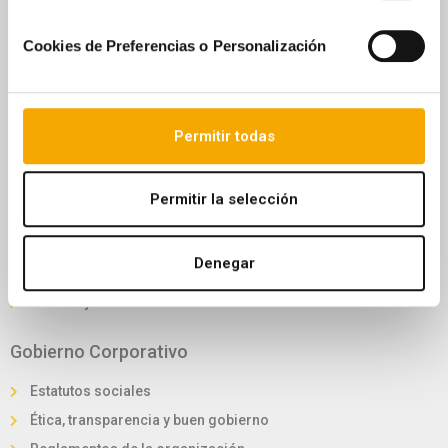
Rincón del accionista
Asamblea de bonistas
Cookies de Preferencias o Personalización
Convocatoria junta accionistas
Reglamento de la junta
Foro electrónico de accionistas
Permitir todas
Información General
Permitir la selección
Sostenibilidad
Lucha contra el cambio climático
Denegar
Estrategia de sostenibilidad
Gestión y desarrollo sostenible
Gobierno Corporativo
Estatutos sociales
Ética, transparencia y buen gobierno