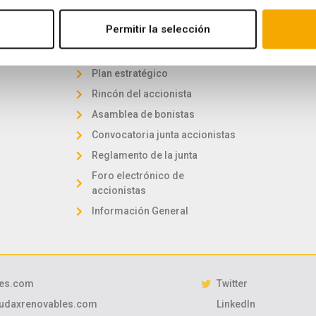
Estrategi
Certificación verde
Gestión y
Permitir la selección
Información bursátil
Comunicaciones a la CNMV
Plan estratégico
Rincón del accionista
Asamblea de bonistas
Convocatoria junta accionistas
Reglamento de la junta
Foro electrónico de
accionistas
Información General
les.com
Twitter
audaxrenovables.com
LinkedIn