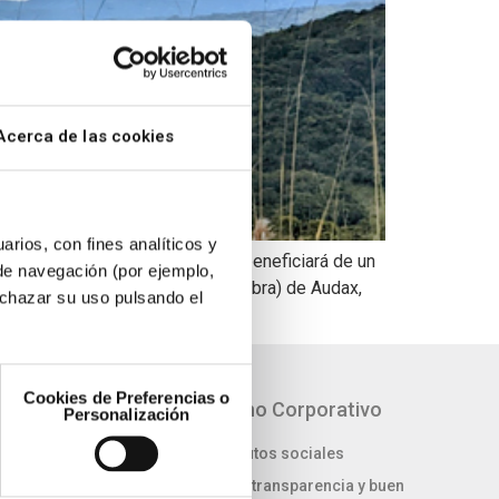
Acerca de las cookies
arios, con fines analíticos y
rupo Audax en España, quien se beneficiará de un
 de navegación (por ejemplo,
“working capital” (fondo de maniobra) de Audax,
echazar su uso pulsando el
Cookies de Preferencias o
idad
Gobierno Corporativo
Personalización
tra el cambio
Estatutos sociales
Ética, transparencia y buen