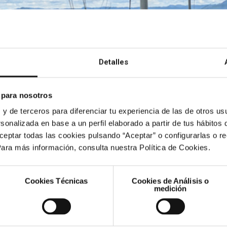
Detalles
 para nosotros
 y de terceros para diferenciar tu experiencia de las de otros usu
onvertirá en proveedor exclusivo de gas y electricidad para el G
sonalizada en base a un perfil elaborado a partir de tus hábitos
 de Market Access. El acuerdo tiene un impacto inmediato en el 
ceptar todas las cookies pulsando “Aceptar” o configurarlas o r
Para más información, consulta nuestra Política de Cookies.
Cookies Técnicas
Cookies de Análisis o
Accionistas e Inversores
Sostenibil
medición
tos
Invierte en Audax
Lucha con
climático
to
Información económica