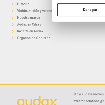
Historia
Solar
Denegar
Visión, misión y valores
Eólica
Nuestra marca
Comercialización
Audax en Cifras
Invierte en Audax
Órganos de Gobierno
Info@audaxrenovab
investor.relations@