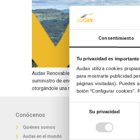
Consentimiento
Tu privacidad es importante
Audax utiliza cookies propias
Audax Renovables La multinacional británica se c
para mostrarte publicidad per
suministro de energía tras la firma de un acuerdo
páginas visitadas). Puedes a
otorgándole una mayor […]
botón “Configurar cookies”. 
Selección
Su privacidad
de
Conócenos
Proyectos
consentimiento
Quiénes somos
Cartera de proyec
Audax en el mundo
Plan de crecimien