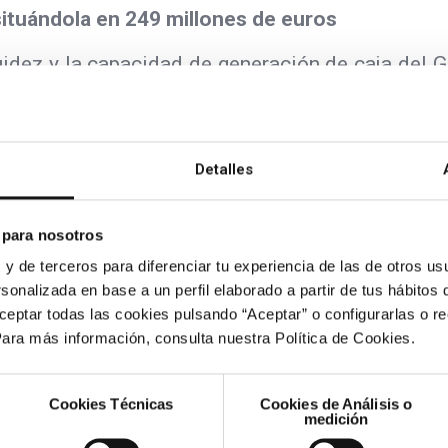
situándola en 249 millones de euros
quidez y la capacidad de generación de caja del G
 a los 367 del primer trimestre del año anterior
 262 millones de euros del cierre del 2023, un 5
a EthiFinance ha afirmado recientemente la cal
Detalles
nvestment Grade
y mejorando la tendencia desde
 para nosotros
 y de terceros para diferenciar tu experiencia de las de otros usu
sonalizada en base a un perfil elaborado a partir de tus hábitos
ceptar todas las cookies pulsando “Aceptar” o configurarlas o r
ad
Para más información, consulta nuestra Política de Cookies.
 con la sostenibilidad, integrando los aspecto
l negocio y generación de valor. De este modo, 
Cookies Técnicas
Cookies de Análisis o
medición