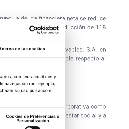
rupo, la deuda financiera neta se reduce
 lo que representa una reducción de 118
% menos.
ificación de Audax Renovables, S.A. en
Acerca de las cookies
 En observación a Estable respecto al
arios, con fines analíticos y
 de navegación (por ejemplo,
echazar su uso pulsando el
s ESG en la estrategia corporativa como
Audax contribuye al bienestar social y a
Cookies de Preferencias o
Personalización