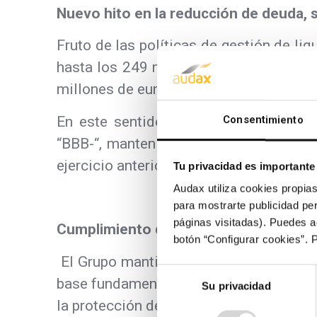
Nuevo hito en la reducción de deuda, 
Fruto de las políticas de gestión de li
hasta los 249 millones de euros frente
millones de euros (32%), y frente a los
En este sentido, la agencia creditici
Consentimiento
“BBB-“, manteniendo la categoría de
I
ejercicio anterior.
Tu privacidad es importante
Audax utiliza cookies propias
para mostrarte publicidad per
páginas visitadas). Puedes a
Cumplimiento del plan de sostenibilid
botón “Configurar cookies”. 
El Grupo mantiene su compromiso firme
Selección
base fundamental para el crecimiento de
Su privacidad
de
la protección del medio ambiente.
consentimiento