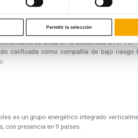
udax está implementando actualmente un Plan
lcanzar los objetivos de la compañía en materia 
s principales grupos de interés.
Permitir la selección
Renovables se sitúa en la actualidad en el TOP
ido calificada como compañía de bajo riesgo E
o.
les es un grupo energético integrado verticalme
s, con presencia en 9 países.