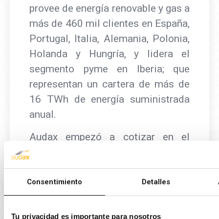
provee de energía renovable y gas a
más de 460 mil clientes en España,
Portugal, Italia, Alemania, Polonia,
Holanda y Hungría, y lidera el
segmento pyme en Iberia; que
representan un cartera de más de
16 TWh de energía suministrada
anual.
Audax empezó a cotizar en el
mercado secundario español en
2003, y en 2007 dio el salto al
mercado continuo. Actualmente
Consentimiento
Detalles
forma parte del índice IBEX
SMALL CAP®. Su capitalización
Tu privacidad es importante para nosotros