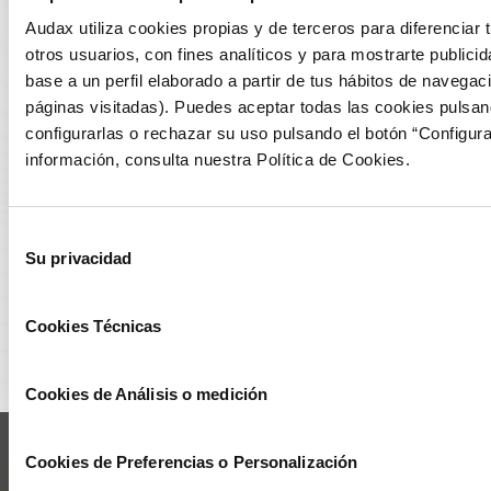
bursátil alcanza los 700 millones
Audax utiliza cookies propias y de terceros para diferenciar 
de euros, y cuenta con un equipo
otros usuarios, con fines analíticos y para mostrarte publici
base a un perfil elaborado a partir de tus hábitos de navegac
europeo de más de 900
páginas visitadas). Puedes aceptar todas las cookies pulsan
profesionales.
configurarlas o rechazar su uso pulsando el botón “Configur
información, consulta nuestra Política de Cookies.
Selección
Su privacidad
de
consentimiento
Cookies Técnicas
Cookies de Análisis o medición
Cookies de Preferencias o Personalización